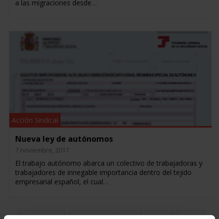
a las migraciones desde…
Acción Sindical
Nueva ley de autónomos
7 noviembre, 2017
El trabajo autónomo abarca un colectivo de trabajadoras y
trabajadores de innegable importancia dentro del tejido
empresarial español, el cual…
« Primero
Anterior
452
453
454