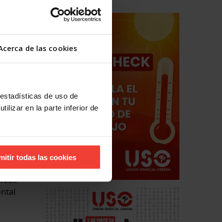
vertidas
o
Acerca de las cookies
tivas, o
 estadísticas de uso de
ilizar en la parte inferior de
 los
s, pese
Se
n
mitir todas las cookies
rvado
ental