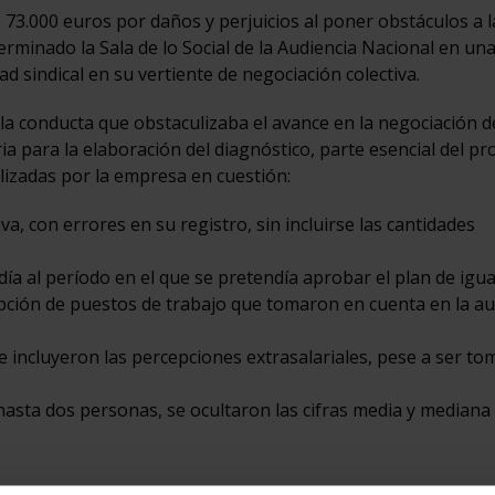
3.000 euros por daños y perjuicios al poner obstáculos a l
erminado la Sala de lo Social de la Audiencia Nacional en un
ad sindical en su vertiente de negociación colectiva.
a conducta que obstaculizaba el avance en la negociación d
ia para la elaboración del diagnóstico, parte esencial del pr
lizadas por la empresa en cuestión:
iva, con errores en su registro, sin incluirse las cantidades
ía al período en el que se pretendía aprobar el plan de igua
ipción de puestos de trabajo que tomaron en cuenta en la au
se incluyeron las percepciones extrasalariales, pese a ser t
asta dos personas, se ocultaron las cifras media y mediana 