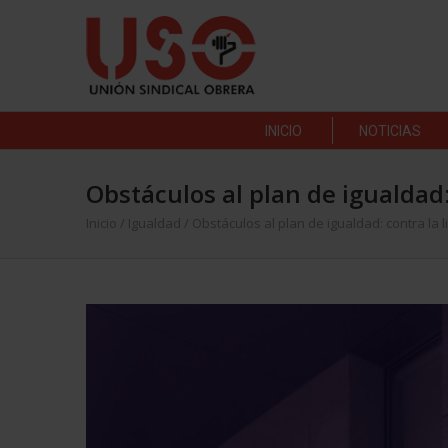
INICIO
NOTICIAS
Obstáculos al plan de igualdad: 
Inicio
/
Igualdad
/
Obstáculos al plan de igualdad: contra la l