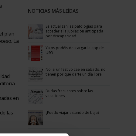
a
NOTICIAS MÁS LEÍDAS
a
Se actualizan las patologías para
acceder a la jubilación anticipada
el plan
por discapacidad
oceso. La
Ya os podéis descargar la app de
USO
No: si un festivo cae en sábado, no
tienen por qué darte un día libre
ldad;
ditoria
Dudas frecuentes sobre las
vacaciones
omadas en
de las
¿Puedo viajar estando de baja?