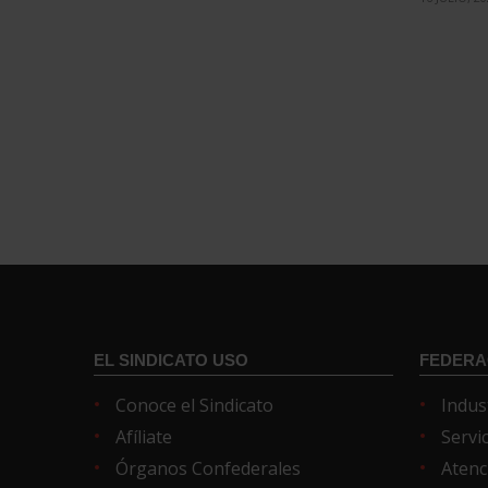
EL SINDICATO USO
FEDERA
Conoce el Sindicato
Indus
Afíliate
Servi
Órganos Confederales
Atenc