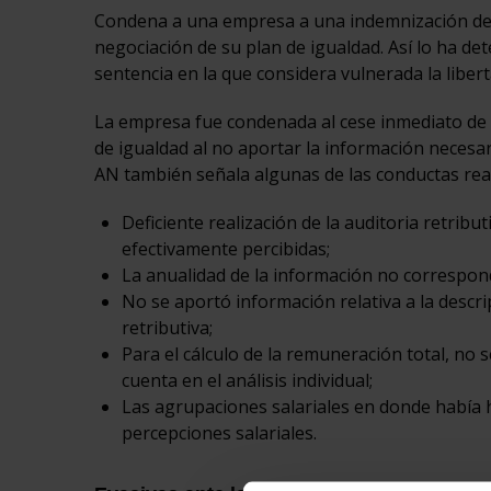
Condena a una empresa a una indemnización de 7
negociación de su plan de igualdad. Así lo ha det
sentencia en la que considera vulnerada la libert
La empresa fue condenada al cese inmediato de l
de igualdad al no aportar la información necesar
AN también señala algunas de las conductas rea
Deficiente realización de la auditoria retribut
efectivamente percibidas;
La anualidad de la información no correspond
No se aportó información relativa a la descr
retributiva;
Para el cálculo de la remuneración total, no 
cuenta en el análisis individual;
Las agrupaciones salariales en donde había h
percepciones salariales.