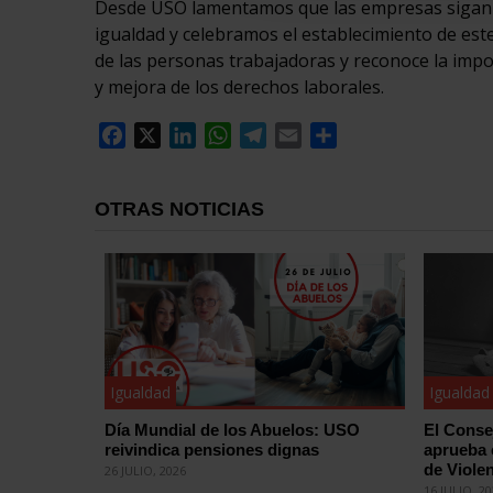
Desde USO lamentamos que las empresas sigan te
igualdad y celebramos el establecimiento de este
de las personas trabajadoras y reconoce la impor
y mejora de los derechos laborales.
Facebook
X
LinkedIn
WhatsApp
Telegram
Email
Compartir
OTRAS NOTICIAS
Igualdad
Igualdad
Día Mundial de los Abuelos: USO
El Conse
reivindica pensiones dignas
aprueba 
de Violen
26 JULIO, 2026
16 JULIO, 2