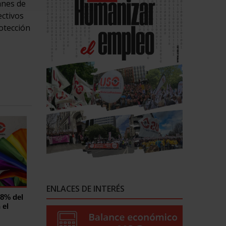
anes de
ectivos
otección
ENLACES DE INTERÉS
,8% del
 el