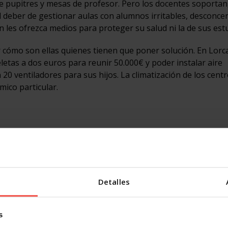
e pupitres y mesas de profesor. Pero los docentes soportan
l deber de gestionar aulas con alumnos irritables, desconce
n les ofrezca medios para proteger su salud ni la de sus est
r cómo son ellas quienes tienen que poner solución. En Lorc
letas a dos euros para reunir 50.000€ y poder instalar aire
 20 ventiladores para sus hijos. La climatización de los cent
ico particular.
laboral
con motivo del 28A de este año recuerda que el
or en un factor crítico de siniestralidad laboral. El Real Dec
ue los trabajadores puedan ausentarse cuando las autorid
Detalles
e Prevención de Riesgos Laborales (LPRL) que se está trami
climático y a las catástrofes naturales como condiciones de t
s