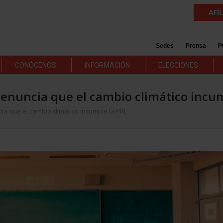
AFÍ
Sedes
Prensa
P
CONÓCENOS
INFORMACIÓN
ELECCIONES
 denuncia que el cambio climático incu
ia que el cambio climático incumple la PRL