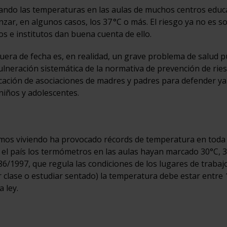
vando las temperaturas en las aulas de muchos centros educ
zar, en algunos casos, los 37 °C o más. El riesgo ya no es s
ios e institutos dan buena cuenta de ello.
era de fecha es, en realidad, un grave problema de salud pú
ulneración sistemática de la normativa de prevención de rie
cación de asociaciones de madres y padres para defender ya
niños y adolescentes.
tamos viviendo ha provocado récords de temperatura en tod
 el país los termómetros en las aulas hayan marcado 30°C, 
6/1997, que regula las condiciones de los lugares de trabaj
 clase o estudiar sentado) la temperatura debe estar entre 1
 ley.