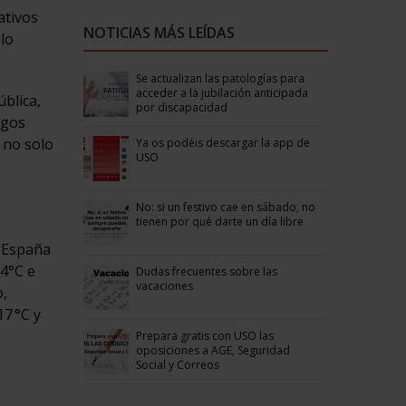
ativos
NOTICIAS MÁS LEÍDAS
olo
Se actualizan las patologías para
acceder a la jubilación anticipada
blica,
por discapacidad
sgos
 no solo
Ya os podéis descargar la app de
USO
No: si un festivo cae en sábado, no
tienen por qué darte un día libre
a España
34°C e
Dudas frecuentes sobre las
vacaciones
o,
7 °C y
Prepara gratis con USO las
oposiciones a AGE, Seguridad
Social y Correos