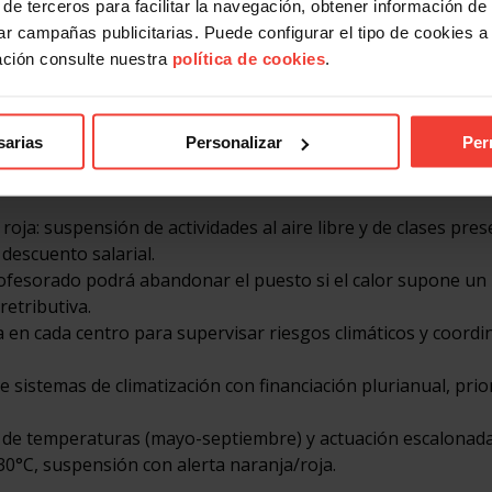
de terceros para facilitar la navegación, obtener información de
visiones son insuficientes. Por eso, en abril presentamos
r campañas publicitarias. Puede configurar el tipo de cookies a ut
ya medidas automáticas y vinculantes, no declaraciones de 
ación consulte nuestra
política de cookies
.
odos los centros de trabajo
sarias
Personalizar
Per
 en la evidencia acumulada, exigimos:
oja: suspensión de actividades al aire libre y de clases pres
 descuento salarial.
profesorado podrá abandonar el puesto si el calor supone un
retributiva.
 en cada centro para supervisar riesgos climáticos y coordi
de sistemas de climatización con financiación plurianual, pri
al de temperaturas (mayo-septiembre) y actuación escalonada
30°C, suspensión con alerta naranja/roja.