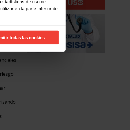
 estadísticas de uso de
ilizar en la parte inferior de
buenas
mitir todas las cookies
enciales
 riesgo
nar
orizando
: