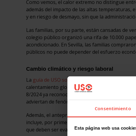
Como vemos, el calor extremo no distingue entr
además del impacto de las altas temperaturas, e
y en riesgo de desmayo, sin que la administració
Las familias, por su parte, están cansadas de ve
colegio público organizó una rifa de 10.000 pape
acondicionado. En Sevilla, las familias compraron
públicos no puede depender del esfuerzo económ
Cambio climático y riesgo laboral
La
guía de USO sobre cambio climático y riesgo 
calentamiento global ha convertido las olas de cal
8/2024 ya reconoce
el “permiso climático”
para q
adviertan de fenómenos adversos.
Consentimiento
Además, el anteproyecto de reforma de la Ley d
incluye, por primera vez, referencias al cambio 
Esta página web usa cookie
que deben ser evaluadas.