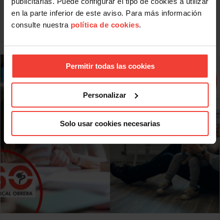
publicitarias. Puede configurar el tipo de cookies a utilizar
Correos, USO hará de nuevo el esfuerzo de ofrecer gratis
en la parte inferior de este aviso. Para más información
los cursos preparatorios de las oposiciones para
consulte nuestra
política de cookies
.
Leer más
Permitir todas las cookies
Personalizar
Solo usar cookies necesarias