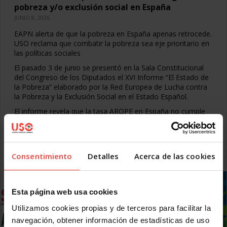
pobreza y/o exclusión social en España
JUNIO 8, 2026
EAPN alerta de que la pobreza en España apenas retrocede.
USO reclama que combatir la pobreza sea eje prioritario en
las políticas sociales
El pasado 3 de junio se presentó en la Sala Constitucional
del Congreso de los Diputados el XVI Informe “El Estado de
la Pobreza” elaborado por la Red Europea de Lucha contra
la Pobreza y la Exclusión Social en el Estado Español.
El informe revela que la tasa AROPE en España no cumple
con los objetivos anuales establecidos en la Agenda 2030.
Para 2025, esta tasa se debería situar en un
Leer más
Consentimiento
Detalles
Acerca de las cookies
Esta página web usa cookies
Utilizamos cookies propias y de terceros para facilitar la
navegación, obtener información de estadísticas de uso