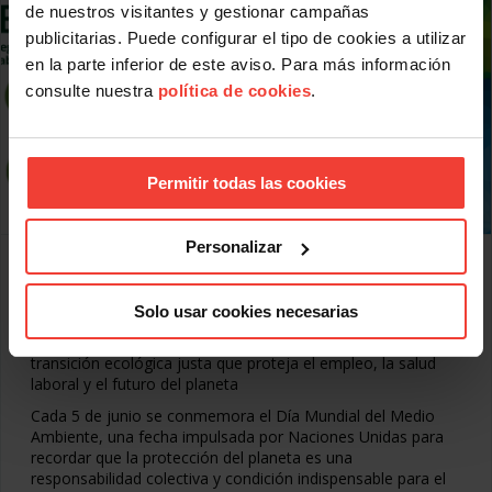
de nuestros visitantes y gestionar campañas
publicitarias. Puede configurar el tipo de cookies a utilizar
en la parte inferior de este aviso. Para más información
consulte nuestra
política de cookies
.
Permitir todas las cookies
Personalizar
Proteger el medio ambiente es proteger la
salud y el trabajo
JUNIO 5, 2026
Solo usar cookies necesarias
En el Día Mundial del Medio Ambiente, USO reivindica una
transición ecológica justa que proteja el empleo, la salud
laboral y el futuro del planeta
Cada 5 de junio se conmemora el Día Mundial del Medio
Ambiente, una fecha impulsada por Naciones Unidas para
recordar que la protección del planeta es una
responsabilidad colectiva y condición indispensable para el