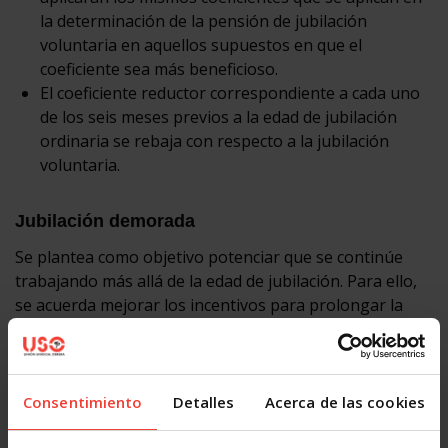
la determinación de la pensión de jubilación
voluntaria en aquellos supuestos en que el
coeficiente sea más beneficioso.
El coeficiente reductor correspondiente a cada uno
de los seis meses previos a la edad de jubilación
ordinaria se rebaja con respecto a la jubilación
voluntaria.
Jubilación demorada
Se plantea como objetivo potenciar que se continúe
trabajando más allá de la edad de jubilación. Para ello,
se acuerda mejorar los incentivos para prolongar la
carrera profesional. Se ofrecen tres tipos de incentivos:
un porcentaje adicional del 4% que se aplicará a la
base reguladora.
Consentimiento
Detalles
Acerca de las cookies
un tanto alzado en función del valor de la pensión y
la carrera de cotización, o una combinación de