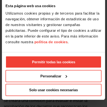
ambas.
Esta página web usa cookies
y la exención de la obligación de cotizar por
Utilizamos cookies propias y de terceros para facilitar la
contingencias comunes, salvo por incapacidad
navegación, obtener información de estadísticas de uso
temporal, a partir de la edad de jubilación ordinaria
de nuestros visitantes y gestionar campañas
que corresponda.
publicitarias. Puede configurar el tipo de cookies a utilizar
en la parte inferior de este aviso. Para más información
Jubilación forzosa
consulte nuestra
política de cookies
.
El acuerdo prohíbe que se incluyan en los convenios
colectivos cláusulas recojan la jubilación forzosa a una
edad inferior a los 68. En los convenios donde estén ya
Permitir todas las cookies
recogidas este tipo de cláusulas, podrán seguir siendo
aplicadas hasta tres años después de la vigencia
Personalizar
pactada en el convenio.
Solo usar cookies necesarias
Jubilación anticipada por razón de la actividad
Se creará una comisión para evaluar e instar la
aprobación de los decretos que reconozcan los