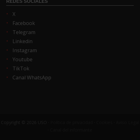
REDES SOCIALES
X
Facebook
Telegram
Linkedin
Instagram
Youtube
TikTok
Canal WhatsApp
Copyright © 2026 USO ·
Política de privacidad
·
Cookies
·
Aviso Legal
·
Canal del informante