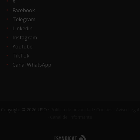
X
Facebook
Telegram
Linkedin
Instagram
Youtube
TikTok
Canal WhatsApp
Copyright © 2026 USO ·
Política de privacidad
·
Cookies
·
Aviso Legal
·
Canal del informante