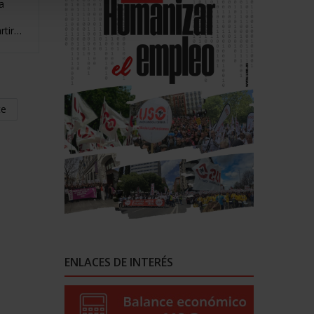
a
rtir…
te
ENLACES DE INTERÉS