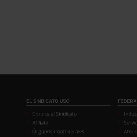
EL SINDICATO USO
FEDERA
Conoce el Sindicato
Indus
Afíliate
Servi
Órganos Confederales
Atenc