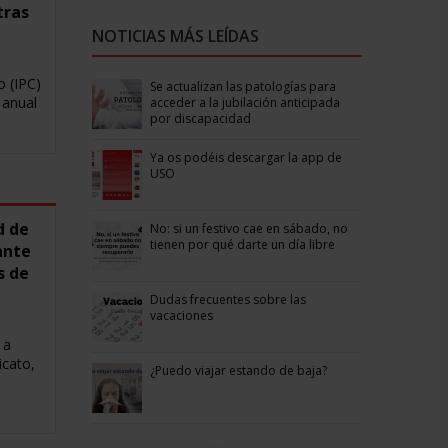
tras
NOTICIAS MÁS LEÍDAS
o (IPC)
Se actualizan las patologías para
 anual
acceder a la jubilación anticipada
por discapacidad
Ya os podéis descargar la app de
USO
d de
No: si un festivo cae en sábado, no
tienen por qué darte un día libre
ante
s de
Dudas frecuentes sobre las
vacaciones
 a
icato,
¿Puedo viajar estando de baja?