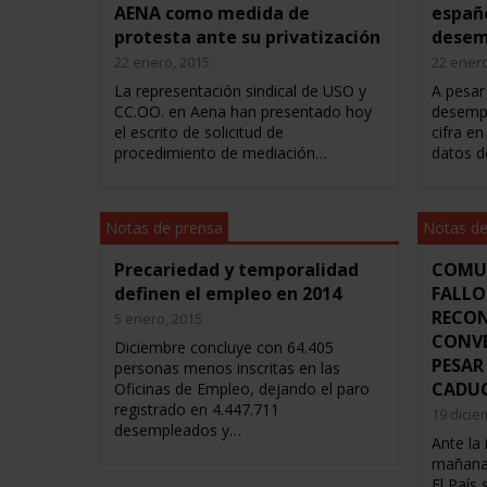
AENA como medida de
españo
protesta ante su privatización
desem
22 enero, 2015
22 enero
La representación sindical de USO y
A pesar
CC.OO. en Aena han presentado hoy
desempl
el escrito de solicitud de
cifra e
procedimiento de mediación…
datos d
Notas de prensa
Notas de
Precariedad y temporalidad
COMUN
definen el empleo en 2014
FALLO
RECON
5 enero, 2015
CONVE
Diciembre concluye con 64.405
PESAR
personas menos inscritas en las
CADU
Oficinas de Empleo, dejando el paro
registrado en 4.447.711
19 dicie
desempleados y…
Ante la
mañana 
El País 