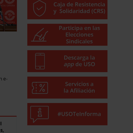
n e-
l
s,