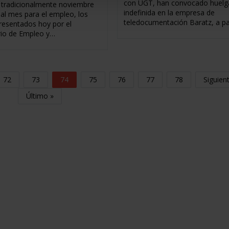
con UGT, han convocado huelg
tradicionalmente noviembre
indefinida en la empresa de
al mes para el empleo, los
teledocumentación Baratz, a pa
resentados hoy por el
rio de Empleo y…
72
73
74
75
76
77
78
Siguien
Último »