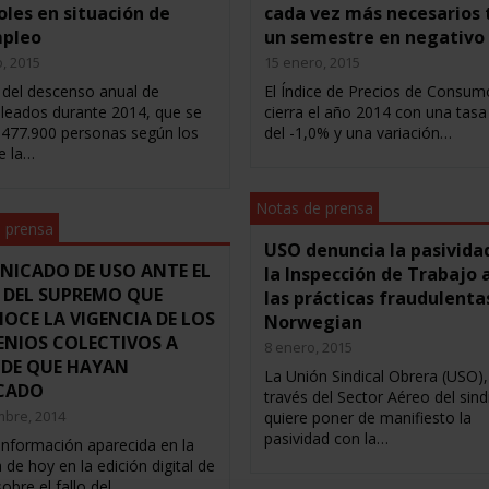
les en situación de
cada vez más necesarios 
pleo
un semestre en negativo
, 2015
15 enero, 2015
 del descenso anual de
El Índice de Precios de Consum
eados durante 2014, que se
cierra el año 2014 con una tasa
n 477.900 personas según los
del -1,0% y una variación…
e la…
Notas de prensa
 prensa
USO denuncia la pasivida
ICADO DE USO ANTE EL
la Inspección de Trabajo 
 DEL SUPREMO QUE
las prácticas fraudulenta
OCE LA VIGENCIA DE LOS
Norwegian
NIOS COLECTIVOS A
8 enero, 2015
 DE QUE HAYAN
La Unión Sindical Obrera (USO),
CADO
través del Sector Aéreo del sind
mbre, 2014
quiere poner de manifiesto la
pasividad con la…
 información aparecida en la
de hoy en la edición digital de
sobre el fallo del…