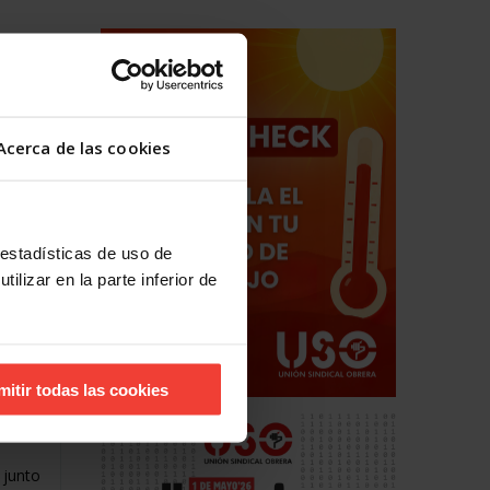
e y
a de
Acerca de las cookies
ayudas
 estadísticas de uso de
scrito
ilizar en la parte inferior de
mitir todas las cookies
 junto