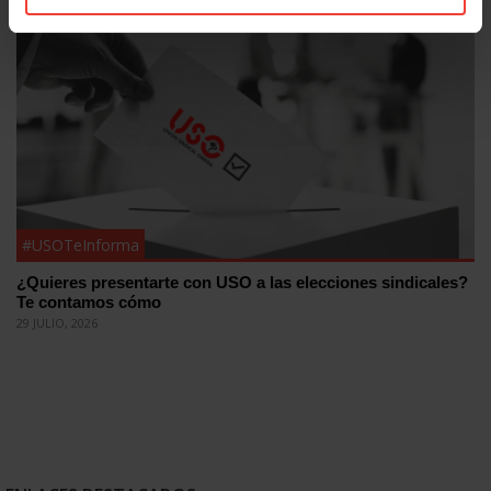
30 JULIO, 2026
#USOTeInforma
¿Quieres presentarte con USO a las elecciones sindicales?
Te contamos cómo
29 JULIO, 2026