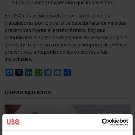
sitios con menor exposición que lo permitan.
En USO nos preocupa el confort térmico de los
trabajadores por lo que, si se detecta falta de medidas
preventivas frente al estrés térmico, hay que
comunicarlo a nuestros delegados de prevención para
que estos requieran a empresa la adopción de medidas
preventivas, anteponiendo las colectivas a las
individuales.
Facebook
X
LinkedIn
WhatsApp
Telegram
Email
Compartir
OTRAS NOTICIAS