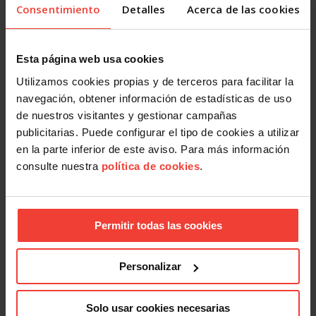
Consentimiento
Detalles
Acerca de las cookies
Esta página web usa cookies
#USOTeInforma
Utilizamos cookies propias y de terceros para facilitar la
Se actualizan las patologías para acceder a la jubilación
navegación, obtener información de estadísticas de uso
anticipada por discapacidad
de nuestros visitantes y gestionar campañas
3 AGOSTO, 2026
publicitarias. Puede configurar el tipo de cookies a utilizar
en la parte inferior de este aviso. Para más información
consulte nuestra
política de cookies
.
Permitir todas las cookies
Personalizar
#USOTeInforma
Estas son las medidas de protección laboral para personas
Solo usar cookies necesarias
afectadas por los incendios