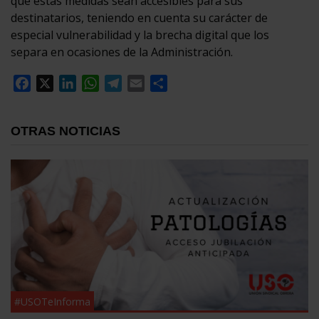
que estas medidas sean accesibles para sus
destinatarios, teniendo en cuenta su carácter de
especial vulnerabilidad y la brecha digital que los
separa en ocasiones de la Administración.
Facebook
X
LinkedIn
WhatsApp
Telegram
Email
Compartir
OTRAS NOTICIAS
#USOTeInforma