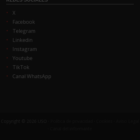
X
Facebook
Telegram
Linkedin
Instagram
Youtube
TikTok
Canal WhatsApp
Copyright © 2026 USO ·
Política de privacidad
·
Cookies
·
Aviso Legal
·
Canal del informante