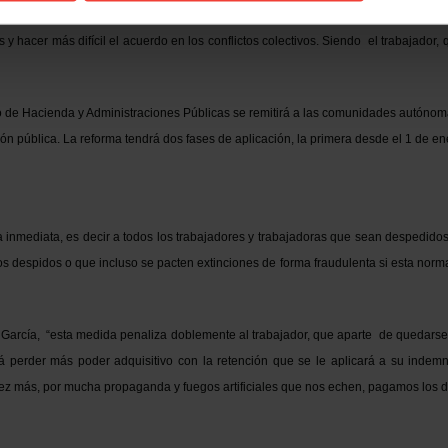
 colectiva, ya que el hecho que la Agencia Tributaria también esté presente en 
y hacer más difícil el acuerdo en los conflictos colectivos. Siendo el trabajador
io de Hacienda y Administraciones Públicas se remitirá a las comunidades autónom
ción pública. La reforma tendrá dos fases de aplicación, la primera desde el 1 de e
 inmediata, es decir a todos los trabajadores y trabajadoras que sean despedidos 
s despidos o que incluso se pacten extinciones de forma fraudulenta si esta norm
a García, “esta medida penaliza doblemente al trabajador, que aparte de quedars
á perder más poder adquisitivo con la retención que se le aplicará a su indemn
ez más, por mucha propaganda y fuegos artificiales que nos echen, pagamos los d