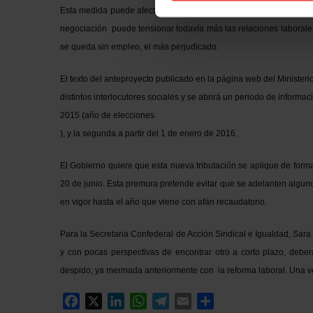
Esta medida puede afectar de forma muy negativa a la negociación
negociación puede tensionar todavía más las relaciones laborales 
se queda sin empleo, el más perjudicado.
El texto del anteproyecto publicado en la página web del Minister
distintos interlocutores sociales y se abrirá un periodo de informa
2015 (año de elecciones
), y la segunda a partir del 1 de enero de 2016.
El Gobierno quiere que esta nueva tributación se aplique de forma
20 de junio. Esta premura pretende evitar que se adelanten alguno
en vigor hasta el año que viene con afán recaudatorio.
Para la Secretaria Confederal de Acción Sindical e Igualdad, Sar
y con pocas perspectivas de encontrar otro a corto plazo, deber
despido, ya mermada anteriormente con la reforma laboral. Una v
Facebook
X
LinkedIn
WhatsApp
Telegram
Email
Compartir