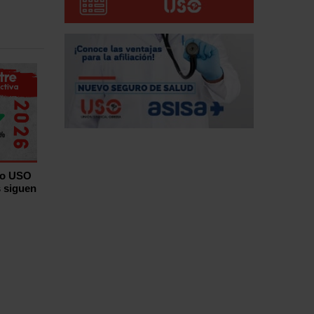
ro USO
s siguen