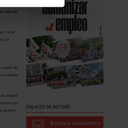
las mesas de
, que además
as y a los
nero de
a partir del
a no entrara
e sin empleo
ización por
ENLACES DE INTERÉS
e siempre”.