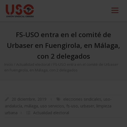
FS-USO entra en el comité de
Urbaser en Fuengirola, en Málaga,
con 2 delegados
Inicio
/
Actualidad electoral
/
FS-USO entra en el comité de Urbaser
en Fuengirola, en Málaga, con 2 delegados
20 diciembre, 2019
elecciones sindicales
,
uso-
andalucía
,
málaga
,
uso servicios
,
fs-uso
,
urbaser
,
limpieza
urbana
Actualidad electoral