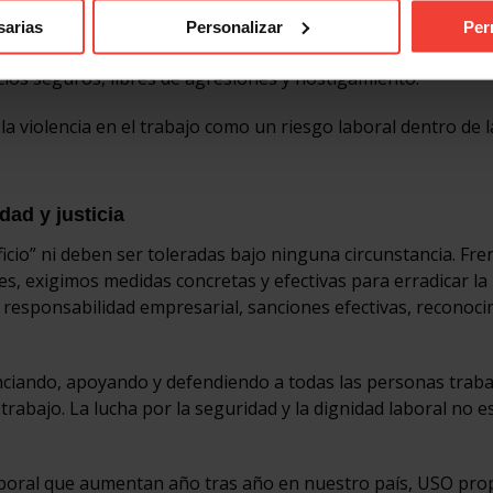
siedad, depresión y, en los casos más graves, incapacidade
sarias
Personalizar
Per
Es responsabilidad de las empresas y las Administraciones
cios seguros, libres de agresiones y hostigamiento.
 la violencia en el trabajo como un riesgo laboral dentro de l
ad y justicia
icio” ni deben ser toleradas bajo ninguna circunstancia. Fren
, exigimos medidas concretas y efectivas para erradicar la
n: responsabilidad empresarial, sanciones efectivas, reconoci
ando, apoyando y defendiendo a todas las personas traba
trabajo. La lucha por la seguridad y la dignidad laboral no e
d laboral que aumentan año tras año en nuestro país, USO pro