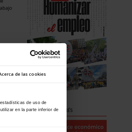
de
rabajo
bierno a
 Mundo
res de
Acerca de las cookies
r a
ca del
 estadísticas de uso de
a y el
ENLACES DE INTERÉS
ilizar en la parte inferior de
íctimas.
 entorno
ísica de