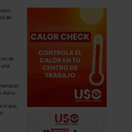
scaso,
ma de
bres de
o una
 amenazas
 diario.
ral que,
de