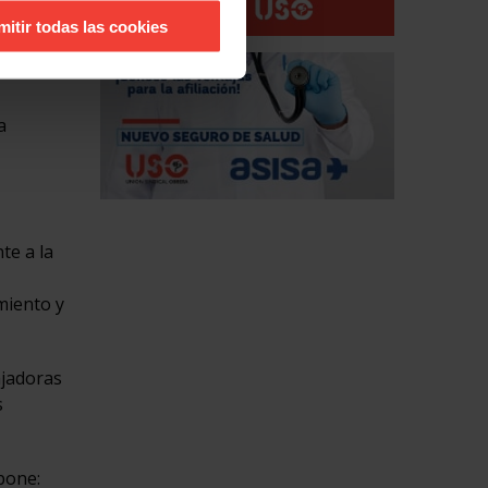
s
mitir todas las cookies
a
te a la
miento y
jadoras
s
pone: