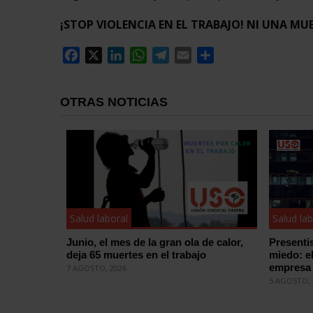
¡STOP VIOLENCIA EN EL TRABAJO! NI UNA MU
Facebook
X
LinkedIn
WhatsApp
Telegram
Email
Compartir
OTRAS NOTICIAS
Salud laboral
Salud lab
Junio, el mes de la gran ola de calor,
Presenti
deja 65 muertes en el trabajo
miedo: e
empresa 
7 AGOSTO, 2026
5 AGOSTO, 