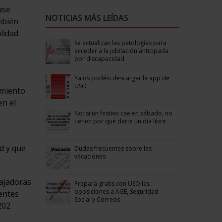
ase
NOTICIAS MÁS LEÍDAS
mbién
lidad.
Se actualizan las patologías para
acceder a la jubilación anticipada
por discapacidad
Ya os podéis descargar la app de
USO
amiento
en el
No: si un festivo cae en sábado, no
tienen por qué darte un día libre
ad y que
Dudas frecuentes sobre las
vacaciones
bajadoras
Prepara gratis con USO las
oposiciones a AGE, Seguridad
dentes
Social y Correos
202