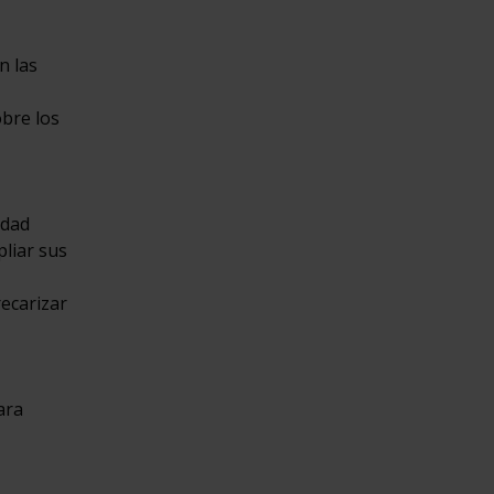
n las
obre los
idad
pliar sus
ecarizar
ara