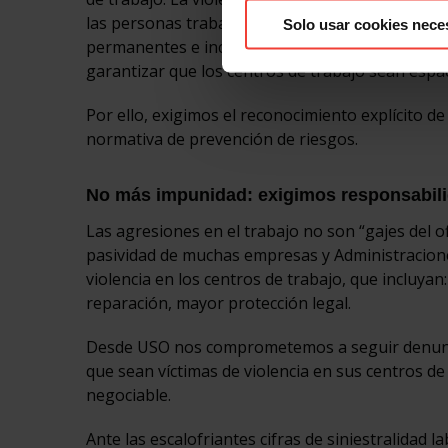
las personas trabajadoras, generando estrés, an
Solo usar cookies nece
permanentes e incluso el abandono del empleo. 
garantizar que los centros de trabajo sean espa
Por ello, exigimos el reconocimiento explícito de
normativa de prevención de riesgos.
No más impunidad: exigimos responsabilid
Las agresiones en el trabajo no son “gajes del of
pasividad de muchas empresas y Administraciones
violencia en los centros de trabajo, que incluya
reparación, mayor protección legal.
Desde USO nos comprometemos a seguir denunci
que sean víctimas de violencia en sus centros de 
negociable.
Ante las escalofriantes cifras de siniestralida