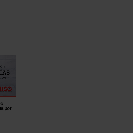
ra
da por