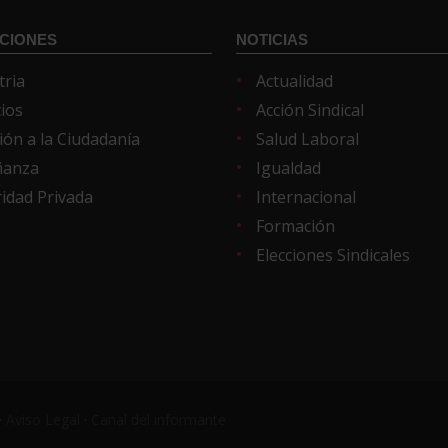
CIONES
NOTICIAS
tria
Actualidad
cios
Acción Sindical
ión a la Ciudadanía
Salud Laboral
ñanza
Igualdad
idad Privada
Internacional
Formación
Elecciones Sindicales
·
Aviso Legal
·
Canal del informante