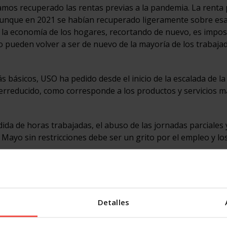
mos recuperado las rentas previas a la pandemia. La renta 
aunque en 2021 se habían recuperado ligeramente sobre esas
n la economía de los hogares, recortando de nuevo, es impos
no pueden volver a ser de nuevo de la mayoría de los trabaja
 básicos, USO ha pedido desde el inicio de la escalada de la 
perreducido, como corresponde a los productos y servicios m
da de horas trabajadas, el abuso de las jornadas parciales y
e Mayo sin restricciones debe ser un grito por el empleo y lo
Castilla y León
al de USO en la comunidad, Marco Antonio Martínez, analizó 
Detalles
 sindicato
y lamentó que “aunque las cifras de desempleo h
icio de la pandemia, la recuperación es desigual. Entre los 