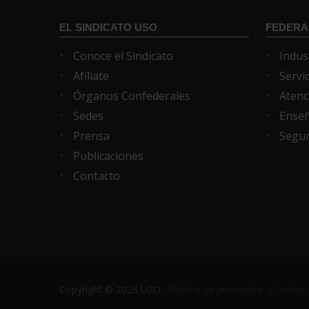
EL SINDICATO USO
FEDERA
Conoce el Sindicato
Indus
Afíliate
Servi
Órganos Confederales
Atenc
Sedes
Ense
Prensa
Segur
Publicaciones
Contacto
Copyright © 2026 USO ·
Política de privacidad
·
Cookies