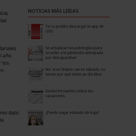
NOTICIAS MÁS LEÍDAS
cia,
las
Ya os podéis descargar la app de
y
USO
lariales
Se actualizan las patologías para
acceder a la jubilación anticipada
l año
por discapacidad
r los
No: si un festivo cae en sábado, no
on
tienen por qué darte un día libre
Dudas frecuentes sobre las
vacaciones
timo dato
¿Puedo viajar estando de baja?
la