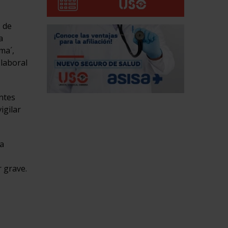
s de
a
ma´,
 laboral
entes
igilar
ta
 grave.