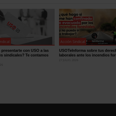
ndical
Acción Sindical
 presentarte con USO a las
USOTeInforma sobre tus derec
es sindicales? Te contamos
laborales ante los incendios for
27 JULIO, 2026
026