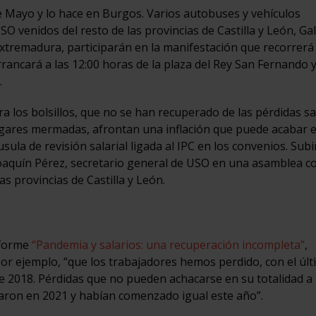
 de Mayo y lo hace en Burgos. Varios autobuses y vehículos
O venidos del resto de las provincias de Castilla y León, Gali
Extremadura, participarán en la manifestación que recorrerá 
rrancará a las 12:00 horas de la plaza del Rey San Fernando 
.
a los bolsillos, que no se han recuperado de las pérdidas sa
hogares mermadas, afrontan una inflación que puede acabar e
sula de revisión salarial ligada al IPC en los convenios. Subi
icó Joaquín Pérez, secretario general de USO en una asamblea c
s provincias de Castilla y León.
nforme
“Pandemia y salarios: una recuperación incompleta”
,
or ejemplo, “que los trabajadores hemos perdido, con el úl
de 2018. Pérdidas que no pueden achacarse en su totalidad a 
raron en 2021 y habían comenzado igual este año”.