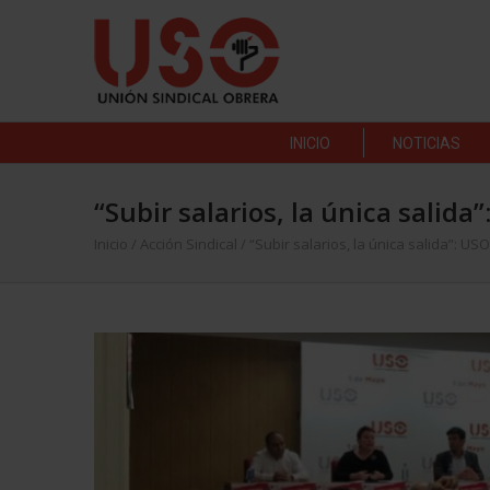
INICIO
NOTICIAS
“Subir salarios, la única salid
Inicio
/
Acción Sindical
/
“Subir salarios, la única salida”: U