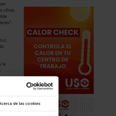
per
 cifras,
ible
dores”,
luz,
ás
 la
s
los
Acerca de las cookies
oy ya
hombres,