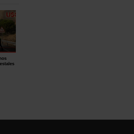
hos
estales