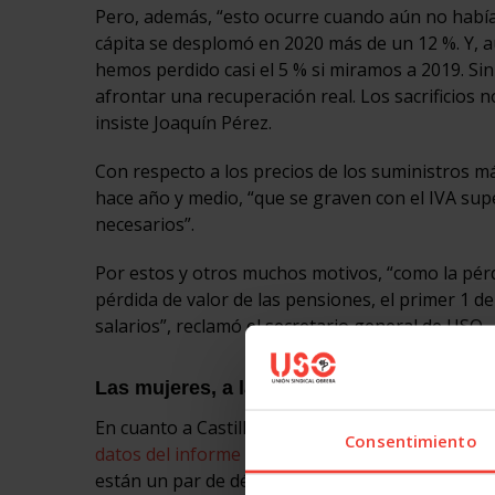
Pero, además, “esto ocurre cuando aún no había
cápita se desplomó en 2020 más de un 12 %. Y, 
hemos perdido casi el 5 % si miramos a 2019. Si
afrontar una recuperación real. Los sacrificios 
insiste Joaquín Pérez.
Con respecto a los precios de los suministros más
hace año y medio, “que se graven con el IVA su
necesarios”.
Por estos y otros muchos motivos, “como la pérdi
pérdida de valor de las pensiones, el primer 1 d
salarios”, reclamó el secretario general de USO.
Las mujeres, a la cola de recuperación en 
En cuanto a Castilla y León, el secretario gener
Consentimiento
datos del informe autonómico presentado por el
están un par de décimas por debajo de las del in