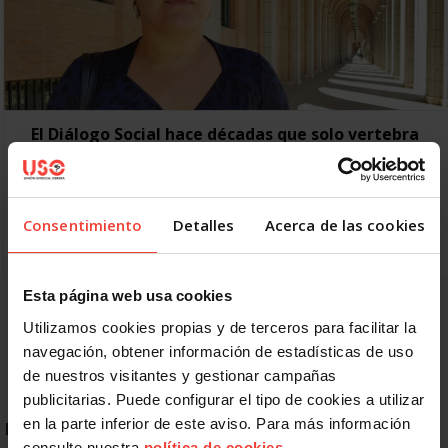
El Diálogo Social hace décadas que solo vertebra
fotos y apretones de manos
8 OCTUBRE, 2018
Desde USO lamentamos que la comparecencia de la
Consentimiento
Detalles
Acerca de las cookies
ministra de Trabajo, Inmigraciones y Seguridad Social en el
Senado haya girado en torno a las bondades…
Esta página web usa cookies
1
2
Siguiente
Utilizamos cookies propias y de terceros para facilitar la
navegación, obtener información de estadísticas de uso
de nuestros visitantes y gestionar campañas
publicitarias. Puede configurar el tipo de cookies a utilizar
en la parte inferior de este aviso. Para más información
ENLACES DESTACADOS
consulte nuestra
política de cookies
.