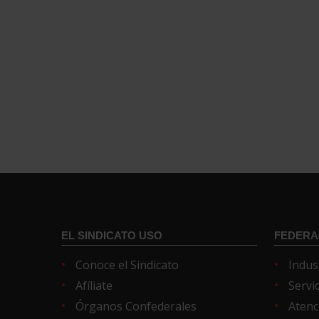
EL SINDICATO USO
FEDERA
Conoce el Sindicato
Indus
Afíliate
Servi
Órganos Confederales
Atenc