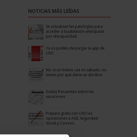
NOTICIAS MÁS LEÍDAS
Se actualizan las patologías para
acceder a la jubilación anticipada
por discapacidad
Ya os podéis descargar la app de
USO
No: si un festivo cae en sábado, no
tienen por qué darte un día libre
Dudas frecuentes sobre las
vacaciones
Prepara gratis con USO las
oposiciones a AGE, Seguridad
Social y Correos