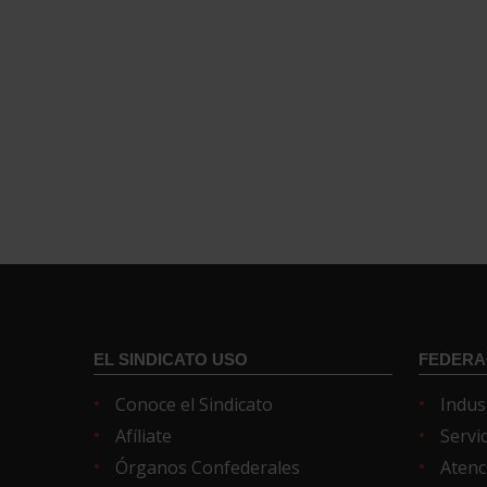
EL SINDICATO USO
FEDERA
Conoce el Sindicato
Indus
Afíliate
Servi
Órganos Confederales
Atenc