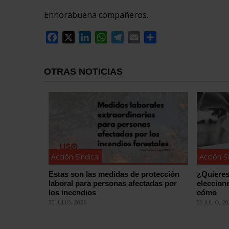
Enhorabuena compañeros.
Facebook
X
LinkedIn
WhatsApp
Telegram
Email
Compartir
OTRAS NOTICIAS
Acción Sindical
Acción Si
Estas son las medidas de protección
¿Quieres
laboral para personas afectadas por
eleccion
los incendios
cómo
30 JULIO, 2026
29 JULIO, 2