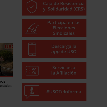
hos
estales