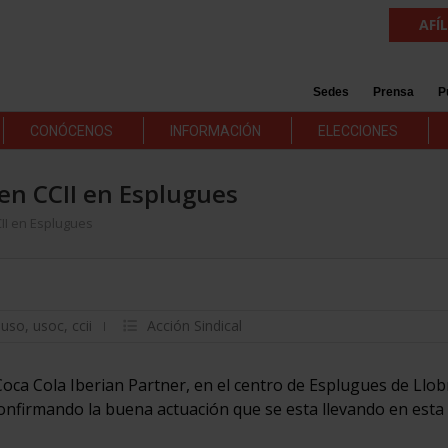
AFÍ
Sedes
Prensa
P
CONÓCENOS
INFORMACIÓN
ELECCIONES
en CCII en Esplugues
II en Esplugues
i-uso
,
usoc
,
ccii
Acción Sindical
oca Cola Iberian Partner, en el centro de Esplugues de Llob
onfirmando la buena actuación que se esta llevando en esta