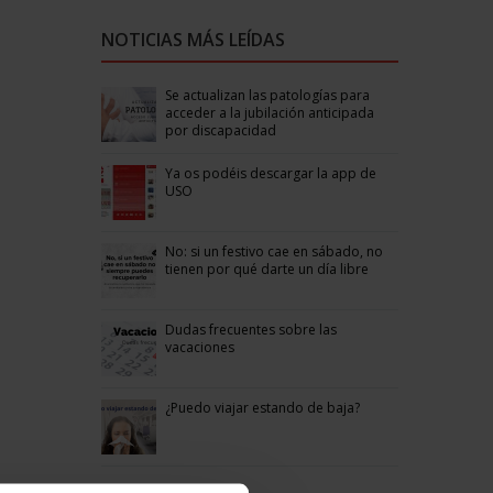
NOTICIAS MÁS LEÍDAS
Se actualizan las patologías para
acceder a la jubilación anticipada
por discapacidad
Ya os podéis descargar la app de
USO
No: si un festivo cae en sábado, no
tienen por qué darte un día libre
Dudas frecuentes sobre las
vacaciones
¿Puedo viajar estando de baja?