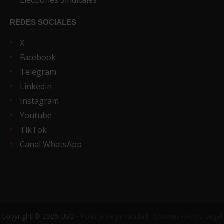
Elecciones Sindicales
REDES SOCIALES
X
Facebook
Telegram
Linkedin
Instagram
Youtube
TikTok
Canal WhatsApp
Copyright © 2026 USO ·
Política de privacidad
·
Cookies
·
Aviso Legal