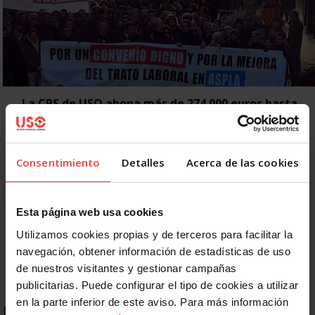
La CRS de USO abona más de 274.000 euros hasta
julio
18 AGOSTO, 2023
La Caja de Resistencia y Solidaridad (CRS) ha apoyado
Consentimiento
Detalles
Acerca de las cookies
económicamente a la afiliación de USO con 274.864 euros
en los siete primeros meses del año Más…
Esta página web usa cookies
1
2
3
4
Siguiente
Utilizamos cookies propias y de terceros para facilitar la
navegación, obtener información de estadísticas de uso
de nuestros visitantes y gestionar campañas
publicitarias. Puede configurar el tipo de cookies a utilizar
en la parte inferior de este aviso. Para más información
ENLACES DESTACADOS