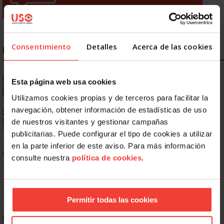
Consentimiento
Detalles
Acerca de las cookies
NOTICIAS MÁS LEÍDAS
Se actualizan las patologías para acceder a la jubilación
Esta página web usa cookies
anticipada por discapacidad
Utilizamos cookies propias y de terceros para facilitar la
navegación, obtener información de estadísticas de uso
Ya os podéis descargar la app de USO
de nuestros visitantes y gestionar campañas
publicitarias. Puede configurar el tipo de cookies a utilizar
en la parte inferior de este aviso. Para más información
No: si un festivo cae en sábado, no tienen por qué darte un día
libre
consulte nuestra
política de cookies
.
Dudas frecuentes sobre las vacaciones
Permitir todas las cookies
¿Puedo viajar estando de baja?