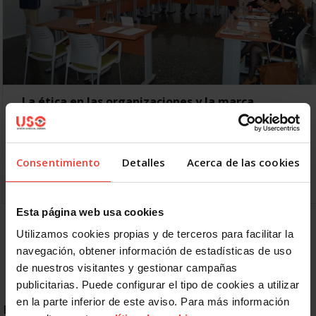
La ética en las organizaciones y la marca
personal, en el nuevo curso del FDF
3 OCTUBRE, 2016
Del 3 al 5 de octubre, se celebra el 16º curso de la III
Consentimiento
Detalles
Acerca de las cookies
promoción de Formación de Dirigentes para el Futuro, que
en esta…
Esta página web usa cookies
1
2
Siguiente
Utilizamos cookies propias y de terceros para facilitar la
navegación, obtener información de estadísticas de uso
de nuestros visitantes y gestionar campañas
publicitarias. Puede configurar el tipo de cookies a utilizar
en la parte inferior de este aviso. Para más información
ENLACES DESTACADOS