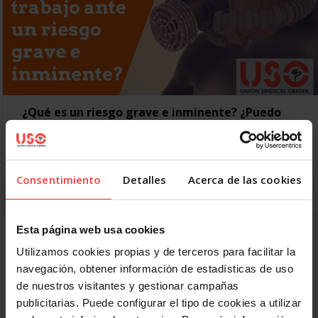
¿Qué es un riesgo grave e inminente? ¿Puedo
abandonar mi puesto de trabajo sin sanción?
25 MARZO, 2020
¿Qué es un riesgo grave e inminente en el puesto de
trabajo? Como riesgo grave e inminente o RGI se define el
Consentimiento
Detalles
Acerca de las cookies
riesgo grave que, desencadenado,…
Esta página web usa cookies
Anterior
1
2
3
4
5
6
7
Utilizamos cookies propias y de terceros para facilitar la
Siguiente
navegación, obtener información de estadísticas de uso
de nuestros visitantes y gestionar campañas
publicitarias. Puede configurar el tipo de cookies a utilizar