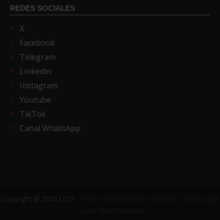
REDES SOCIALES
X
Facebook
Telegram
Linkedin
Instagram
Youtube
TikTok
Canal WhatsApp
Copyright © 2026 USO ·
Política de privacidad
·
Cookies
·
Aviso Legal
·
Canal del informante