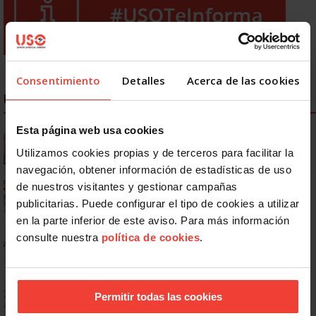
Consentimiento
Detalles
Acerca de las cookies
NOTICIAS MÁS LEÍDAS
Esta página web usa cookies
Se actualizan las patologías para acceder a la jubilación
anticipada por discapacidad
Utilizamos cookies propias y de terceros para facilitar la
navegación, obtener información de estadísticas de uso
Ya os podéis descargar la app de USO
de nuestros visitantes y gestionar campañas
publicitarias. Puede configurar el tipo de cookies a utilizar
en la parte inferior de este aviso. Para más información
No: si un festivo cae en sábado, no tienen por qué darte un día
consulte nuestra
política de cookies
.
libre
Dudas frecuentes sobre las vacaciones
Permitir todas las cookies