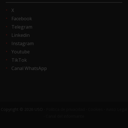
X
Facebook
Telegram
Linkedin
Instagram
Youtube
TikTok
Canal WhatsApp
Copyright © 2026 USO ·
Política de privacidad
·
Cookies
·
Aviso Legal
·
Canal del informante