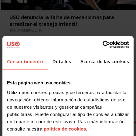
USO denuncia la falta de mecanismos para
erradicar el trabajo infantil
18 NOVIEMBRE, 2019
Un nuevo informe de la OIT, junto con otras agencias de las
Naciones Unidas y la OCDE, indica que el trabajo infantil
forma…
Consentimiento
Detalles
Acerca de las cookies
Anterior
1
2
3
4
5
6
7
Esta página web usa cookies
8
Siguiente
Utilizamos cookies propias y de terceros para facilitar la
navegación, obtener información de estadísticas de uso
de nuestros visitantes y gestionar campañas
publicitarias. Puede configurar el tipo de cookies a utilizar
ENLACES DESTACADOS
en la parte inferior de este aviso. Para más información
consulte nuestra
política de cookies
.