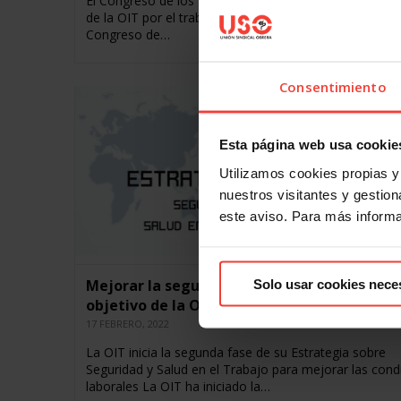
El Congreso de los Diputados ratifica por fin el Conve
de la OIT por el trabajo decente de las empleadas de 
Congreso de…
Consentimiento
Esta página web usa cookie
Utilizamos cookies propias y 
nuestros visitantes y gestiona
este aviso. Para más inform
Mejorar la seguridad y la salud en el trabaj
Solo usar cookies nece
objetivo de la OIT
17 FEBRERO, 2022
La OIT inicia la segunda fase de su Estrategia sobre
Seguridad y Salud en el Trabajo para mejorar las cond
laborales La OIT ha iniciado la…