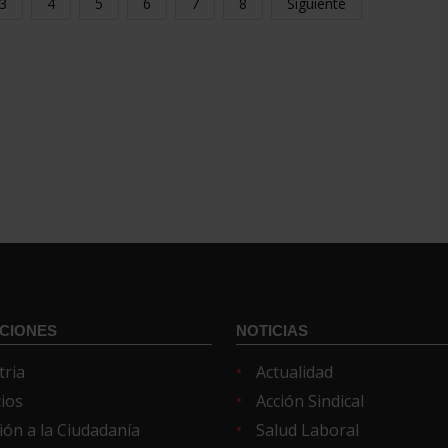
3
4
5
6
7
8
Siguiente
CIONES
NOTICIAS
tria
Actualidad
cios
Acción Sindical
ión a la Ciudadanía
Salud Laboral