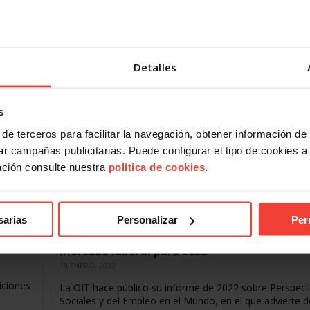
nio 189
hogar El
El Consejo de Ministros ha aprobado remitir el Conveni
de la OIT, sobre el trabajo decente para las trabajadora
hogar, a las Cortes…
Detalles
s
de terceros para facilitar la navegación, obtener información de
r campañas publicitarias. Puede configurar el tipo de cookies a ut
ación consulte nuestra
política de cookies
.
o,
sarias
Personalizar
Per
La OIT rebaja la previsión de recuperación de
mercado laboral para 2022
18 ENERO, 2022
iciones
La OIT hace público su informe de 2022 sobre Perspect
Sociales y del Empleo en el Mundo, en el que advierte d