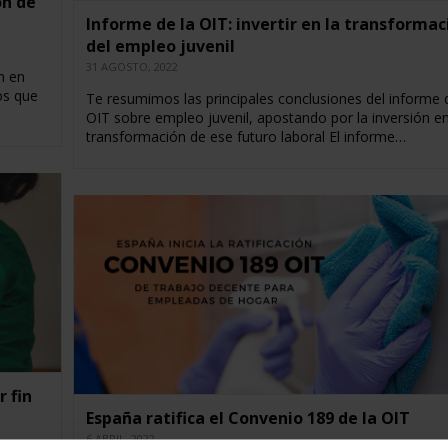
ón de
Informe de la OIT: invertir en la transformac
del empleo juvenil
31 AGOSTO, 2022
n en
os que
Te resumimos las principales conclusiones del informe 
OIT sobre empleo juvenil, apostando por la inversión en
transformación de ese futuro laboral El informe…
r fin
España ratifica el Convenio 189 de la OIT
6 ABRIL, 2022