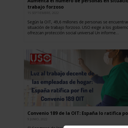
Aumenta el número de personas en situaci
trabajo forzoso
15 SEPTIEMBRE, 2022
Según la OIT, 49,6 millones de personas se encuentra
situación de trabajo forzoso. USO exige a los gobiern
ofrezcan protección social universal Un informe…
Convenio 189 de la OIT: España lo ratifica po
9 JUNIO, 2022