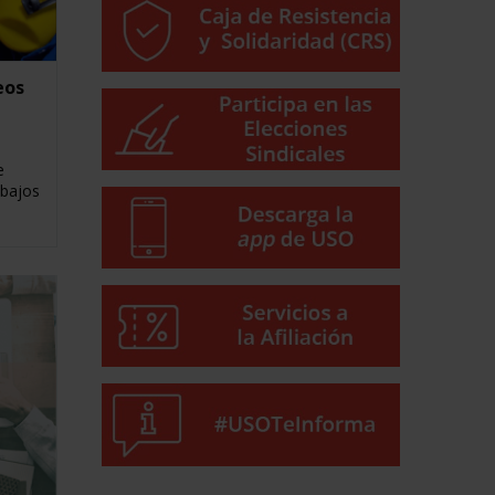
eos
e
abajos