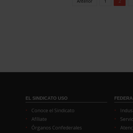
Anterior
1
2
EL SINDICATO USO
FEDERA
Conoce el Sindicato
Indus
Afíliate
Servi
Órganos Confederales
Atenc