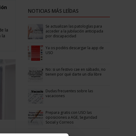
ión
NOTICIAS MÁS LEÍDAS
Se actualizan las patologías para
de la
acceder a la jubilación anticipada
 la
por discapacidad
Ya os podéis descargar la app de
USO
No: si un festivo cae en sábado, no
tienen por qué darte un día libre
Dudas frecuentes sobre las
vacaciones
Prepara gratis con USO las
oposiciones a AGE, Seguridad
Social y Correos