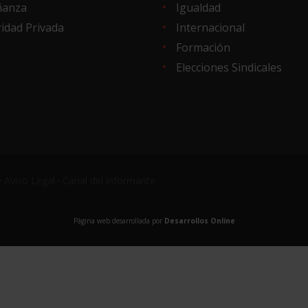
ñanza
Igualdad
idad Privada
Internacional
Formación
Elecciones Sindicales
·
Aviso Legal
·
Canal del informante
Página web desarrollada por
Desarrollos Online