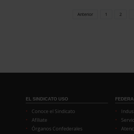
Anterior
1
2
EL SINDICATO USO
FEDERA
Conoce el Sindicato
Indus
Afíliate
Servi
Órganos Confederales
Atenc