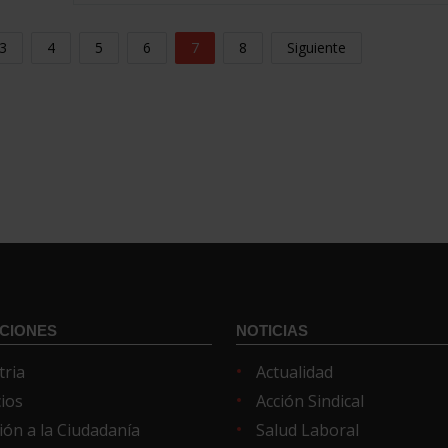
3
4
5
6
7
8
Siguiente
CIONES
NOTICIAS
tria
Actualidad
cios
Acción Sindical
ión a la Ciudadanía
Salud Laboral