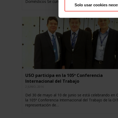
Domésticos Se cumplen 6 años desde que la…
Solo usar cookies nece
USO participa en la 105ª Conferencia
Internacional del Trabajo
2 JUNIO, 2016
Del 30 de mayo al 10 de junio se está celebrando en 
la 105ª Conferencia Internacional del Trabajo de la OIT
representación de…