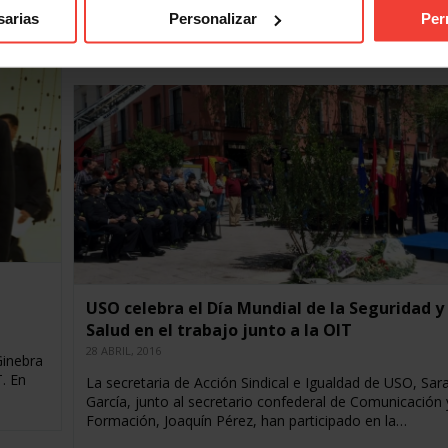
que se celebra el 12 de junio, USO se ha unido en la se
sarias
Personalizar
Per
Naciones…
USO celebra el Día Mundial de la Seguridad y
Salud en el trabajo junto a la OIT
28 ABRIL, 2016
Ginebra
. En
La secretaria de Acción Sindical e Igualdad de USO, Sar
García, junto al secretario confederal de Comunicación 
Formación, Joaquín Pérez, han participado en la…