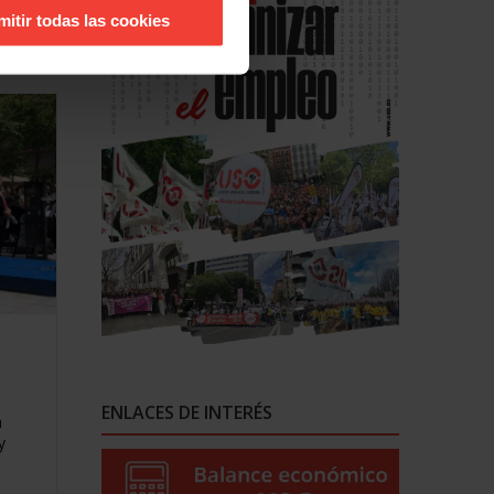
de de
mitir todas las cookies
ENLACES DE INTERÉS
a
y