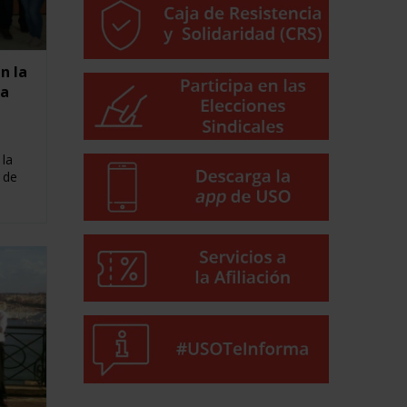
n la
la
 la
 de