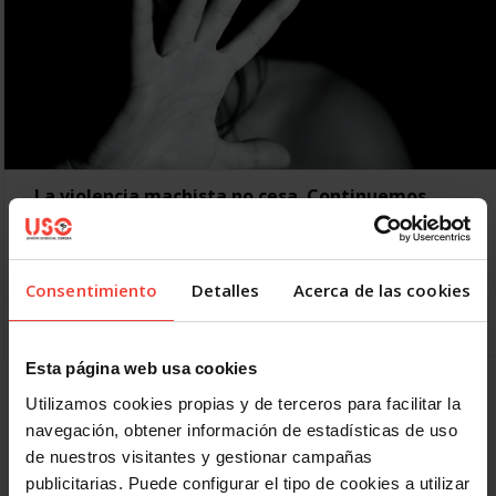
La violencia machista no cesa. Continuemos
luchando contra ella
20 ENERO, 2017
El comienzo del año nos ha traído trágicas noticias. Cuatro
Consentimiento
Detalles
Acerca de las cookies
mujeres han sido asesinadas en Madrid, Almería y Navarra
por sus parejas o ex-parejas. La…
Esta página web usa cookies
Anterior
1
2
3
4
5
6
Utilizamos cookies propias y de terceros para facilitar la
navegación, obtener información de estadísticas de uso
Siguiente
de nuestros visitantes y gestionar campañas
publicitarias. Puede configurar el tipo de cookies a utilizar