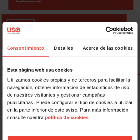
Consentimiento
Detalles
Acerca de las cookies
NOTICIAS MÁS LEÍDAS
Esta página web usa cookies
Utilizamos cookies propias y de terceros para facilitar la
Se actualizan las patologías para acceder a la jubilación
navegación, obtener información de estadísticas de uso
anticipada por discapacidad
de nuestros visitantes y gestionar campañas
publicitarias. Puede configurar el tipo de cookies a utilizar
Ya os podéis descargar la app de USO
en la parte inferior de este aviso. Para más información
consulte nuestra
política de cookies
.
No: si un festivo cae en sábado, no tienen por qué darte un día
libre