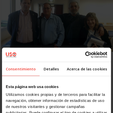
Seminario sobre la RSC y la transición sindical en
Cuba
Consentimiento
Detalles
Acerca de las cookies
18 ABRIL, 2016
El sindicato francés CFDT organizó un seminario sobre la
responsabilidad social corporativa de las empresas en Cuba
y que derivó, por la dinámica de los…
Esta página web usa cookies
Utilizamos cookies propias y de terceros para facilitar la
navegación, obtener información de estadísticas de uso
1
2
Siguiente
de nuestros visitantes y gestionar campañas
publicitarias. Puede configurar el tipo de cookies a utilizar