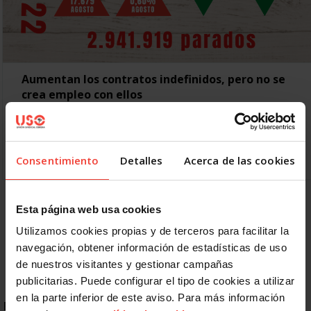
Aumentan los contratos indefinidos, pero no se
crea empleo con ellos
4 OCTUBRE, 2022
El paro enlaza su tercera subida mensual consecutiva, que
es superior a la del último septiembre previo a la pandemia
El paro enlaza su tercera subida…
Consentimiento
Detalles
Acerca de las cookies
Anterior
1
2
3
4
5
6
Esta página web usa cookies
Siguiente
Último »
Utilizamos cookies propias y de terceros para facilitar la
navegación, obtener información de estadísticas de uso
de nuestros visitantes y gestionar campañas
publicitarias. Puede configurar el tipo de cookies a utilizar
en la parte inferior de este aviso. Para más información
ENLACES DESTACADOS