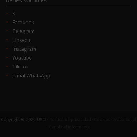
REDES SOCIALES
X
Facebook
Telegram
Linkedin
Instagram
Youtube
TikTok
Canal WhatsApp
Copyright © 2026 USO ·
Política de privacidad
·
Cookies
·
Aviso Legal
·
Canal del informante