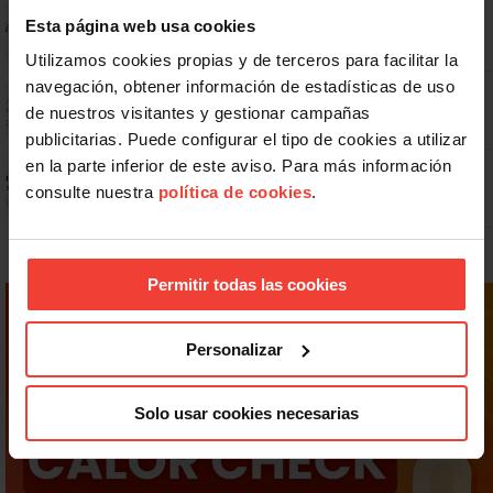
No: si un festivo cae en sábado, no tienen por qué darte un día
Esta página web usa cookies
libre
Utilizamos cookies propias y de terceros para facilitar la
navegación, obtener información de estadísticas de uso
Dudas frecuentes sobre las vacaciones
de nuestros visitantes y gestionar campañas
publicitarias. Puede configurar el tipo de cookies a utilizar
en la parte inferior de este aviso. Para más información
Prepara gratis con USO las oposiciones a AGE, Seguridad Social y
Correos
consulte nuestra
política de cookies
.
Permitir todas las cookies
Personalizar
Solo usar cookies necesarias