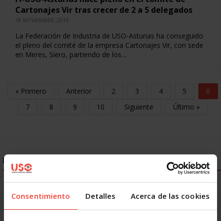
Cartonajes Vir tras crecer de 2 a 5 delegados
18 NOVIEMBRE, 2019
La Federación de Industria de USO-Asturias ha conseguido
el pleno del comité de la empresa Cartonajes Vir, con sede
en Meres, Siero, partiendo de los…
« Primero
Anterior
2
3
4
5
6
7
8
9
10
Siguiente
Último »
ENLACES DESTACADOS
Consentimiento
Detalles
Acerca de las cookies