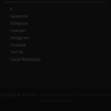
X
Facebook
Telegram
Linkedin
Instagram
Youtube
TikTok
Canal WhatsApp
Copyright © 2026 USO ·
Política de privacidad
·
Cookies
·
Aviso Legal
·
Canal del informante