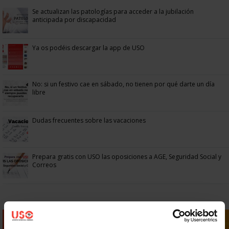
Se actualizan las patologías para acceder a la jubilación
anticipada por discapacidad
Ya os podéis descargar la app de USO
No: si un festivo cae en sábado, no tienen por qué darte un día
libre
Dudas frecuentes sobre las vacaciones
Prepara gratis con USO las oposiciones a AGE, Seguridad Social y
Correos