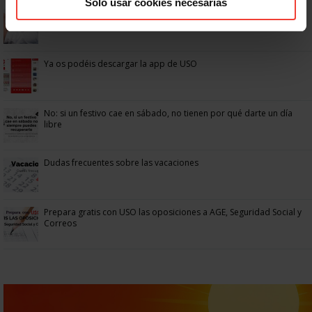
Solo usar cookies necesarias
Se actualizan las patologías para acceder a la jubilación
anticipada por discapacidad
Ya os podéis descargar la app de USO
No: si un festivo cae en sábado, no tienen por qué darte un día
libre
Dudas frecuentes sobre las vacaciones
Prepara gratis con USO las oposiciones a AGE, Seguridad Social y
Correos