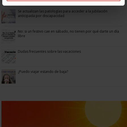
Se actualizan las patologías para acceder a la jubilación
anticipada por discapacidad
No: si un festivo cae en sábado, no tienen por qué darte un día
libre
Dudas frecuentes sobre las vacaciones
¿Puedo viajar estando de baja?