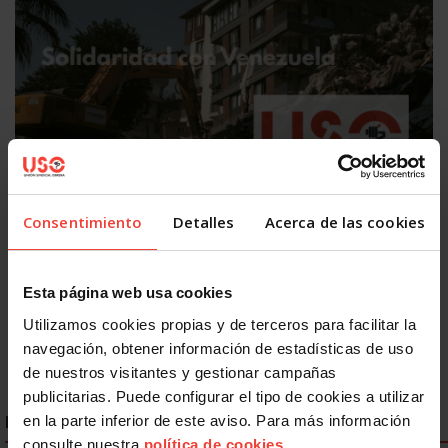
Internacional
Consentimiento
Detalles
Acerca de las cookies
USO traslada su solidaridad con las víctimas de los
terremotos de Venezuela
9 JULIO, 2026
Esta página web usa cookies
Utilizamos cookies propias y de terceros para facilitar la
navegación, obtener información de estadísticas de uso
de nuestros visitantes y gestionar campañas
publicitarias. Puede configurar el tipo de cookies a utilizar
ENLACES DESTACADOS
en la parte inferior de este aviso. Para más información
consulte nuestra
política de cookies
.