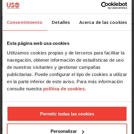
NOTICIAS MÁS LEÍDAS
Consentimiento
Detalles
Acerca de las cookies
Ya os podéis descargar la app de USO
Esta página web usa cookies
Utilizamos cookies propias y de terceros para facilitar la
Se actualizan las patologías para acceder a la jubilación
anticipada por discapacidad
navegación, obtener información de estadísticas de uso
de nuestros visitantes y gestionar campañas
publicitarias. Puede configurar el tipo de cookies a utilizar
No: si un festivo cae en sábado, no tienen por qué darte un día
libre
en la parte inferior de este aviso. Para más información
consulte nuestra
política de cookies
.
Dudas frecuentes sobre las vacaciones
Permitir todas las cookies
¿Puedo viajar estando de baja?
Personalizar