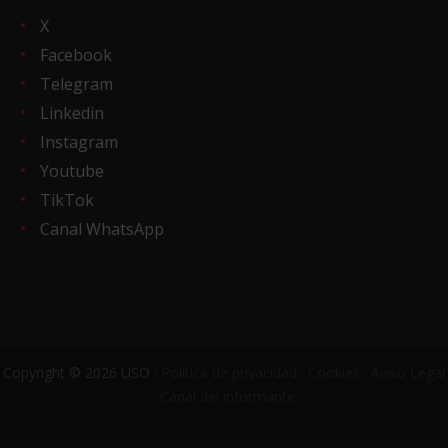
X
Facebook
Telegram
Linkedin
Instagram
Youtube
TikTok
Canal WhatsApp
Copyright © 2026 USO ·
Política de privacidad
·
Cookies
·
Aviso Legal
·
Canal del informante