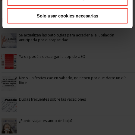
Solo usar cookies necesarias
NOTICIAS MÁS LEÍDAS
Se actualizan las patologías para acceder a la jubilación
anticipada por discapacidad
Ya os podéis descargar la app de USO
No: si un festivo cae en sábado, no tienen por qué darte un día
libre
Dudas frecuentes sobre las vacaciones
¿Puedo viajar estando de baja?