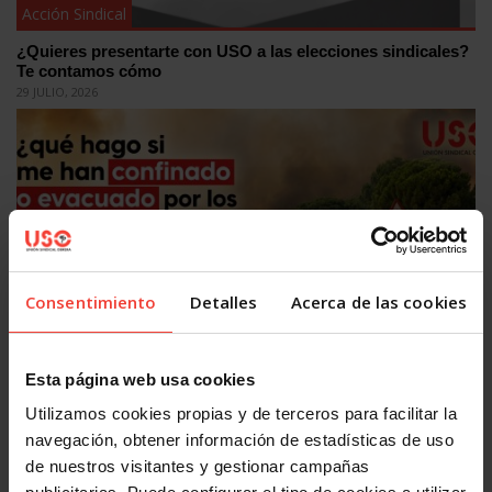
Acción Sindical
¿Quieres presentarte con USO a las elecciones sindicales?
Te contamos cómo
29 JULIO, 2026
Consentimiento
Detalles
Acerca de las cookies
Acción Sindical
USOTeInforma sobre tus derechos laborales ante los
Esta página web usa cookies
incendios forestales
27 JULIO, 2026
Utilizamos cookies propias y de terceros para facilitar la
navegación, obtener información de estadísticas de uso
de nuestros visitantes y gestionar campañas