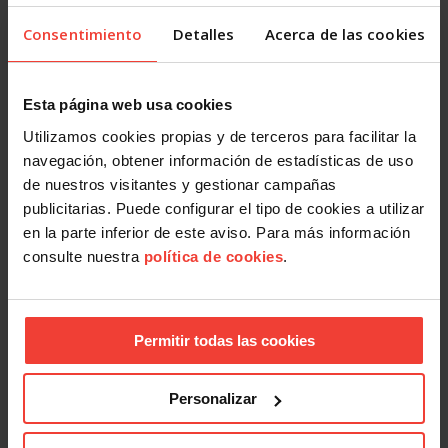
Finaliza la VII Escuela Sindical de Verano de USO
Consentimiento
Detalles
Acerca de las cookies
2 JULIO, 2026
Esta página web usa cookies
Utilizamos cookies propias y de terceros para facilitar la
navegación, obtener información de estadísticas de uso
de nuestros visitantes y gestionar campañas
publicitarias. Puede configurar el tipo de cookies a utilizar
en la parte inferior de este aviso. Para más información
consulte nuestra
política de cookies
.
Formación
La huelga y la CRS, protagonistas de la segunda jornada de
la Escuela Sindical de Verano
1 JULIO, 2026
Permitir todas las cookies
Personalizar