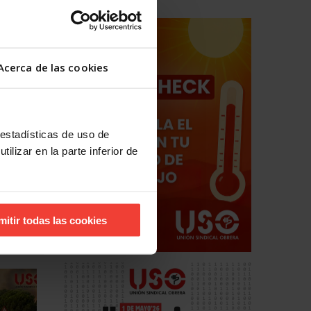
icatos
de
Acerca de las cookies
as
una
dos los
 estadísticas de uso de
s
ilizar en la parte inferior de
mitir todas las cookies