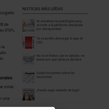
NOTICIAS MÁS LEÍDAS
 Juzgado
Se actualizan las patologías para
28 de
acceder a la jubilación anticipada
por discapacidad
es (FSP),
Ya os podéis descargar la app de
USO
 la
cato
No: si un festivo cae en sábado, no
io
tienen por qué darte un día libre
Dudas frecuentes sobre las
vacaciones
orales
ue estas
¿Puedo viajar estando de baja?
on una