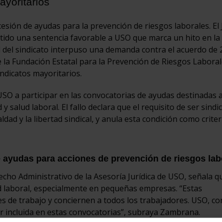
ayoritarios
cesión de ayudas para la prevención de riesgos laborales. El
tido una sentencia favorable a USO que marca un hito en la
al del sindicato interpuso una demanda contra el acuerdo de 
 la Fundación Estatal para la Prevención de Riesgos Laboral
indicatos mayoritarios.
SO a participar en las convocatorias de ayudas destinadas a
salud laboral. El fallo declara que el requisito de ser sindi
dad y la libertad sindical, y anula esta condición como criter
e ayudas para acciones de prevención de riesgos lab
cho Administrativo de la Asesoría Jurídica de USO, señala q
d laboral, especialmente en pequeñas empresas. “Estas
s de trabajo y conciernen a todos los trabajadores. USO, c
er incluida en estas convocatorias”, subraya Zambrana.