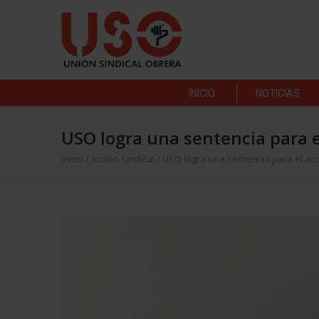
INICIO
NOTICIAS
USO logra una sentencia para e
Inicio
/
Acción Sindical
/
USO logra una sentencia para el acc