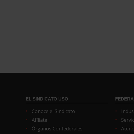
EL SINDICATO USO
FEDERA
Conoce el Sindicato
Indus
Afíliate
Servi
Órganos Confederales
Atenc