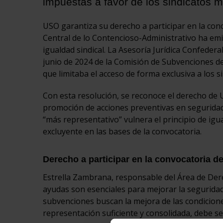
impuestas a favor de los sindicatos m
USO garantiza su derecho a participar en la con
Central de lo Contencioso-Administrativo ha emi
igualdad sindical. La Asesoría Jurídica Confeder
junio de 2024 de la Comisión de Subvenciones de
que limitaba el acceso de forma exclusiva a los s
Con esta resolución, se reconoce el derecho de U
promoción de acciones preventivas en seguridad y 
“más representativo” vulnera el principio de igual
excluyente en las bases de la convocatoria.
Derecho a participar en la convocatoria d
Estrella Zambrana, responsable del Área de Dere
ayudas son esenciales para mejorar la segurida
subvenciones buscan la mejora de las condicione
representación suficiente y consolidada, debe s