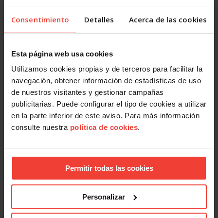
Formación Sindical
Consentimiento
Detalles
Acerca de las cookies
USO forma en elecciones sindicales a sindicalistas de toda
España
8 ABRIL, 2026
Esta página web usa cookies
Utilizamos cookies propias y de terceros para facilitar la
navegación, obtener información de estadísticas de uso
de nuestros visitantes y gestionar campañas
publicitarias. Puede configurar el tipo de cookies a utilizar
en la parte inferior de este aviso. Para más información
consulte nuestra
política de cookies
.
Formación Sindical
Medio centenar de alumnos en la edición 52º del CIFC
Permitir todas las cookies
27 OCTUBRE, 2025
Personalizar