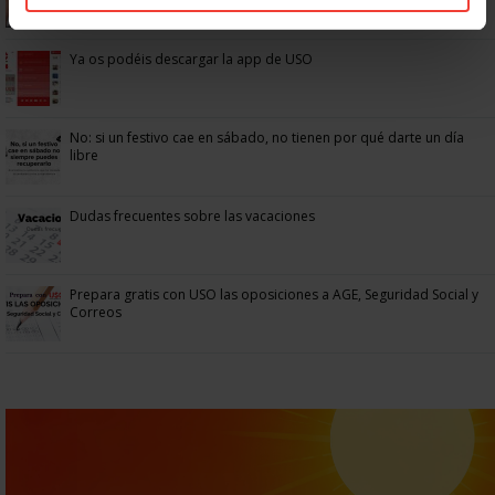
Ya os podéis descargar la app de USO
No: si un festivo cae en sábado, no tienen por qué darte un día
libre
Dudas frecuentes sobre las vacaciones
Prepara gratis con USO las oposiciones a AGE, Seguridad Social y
Correos