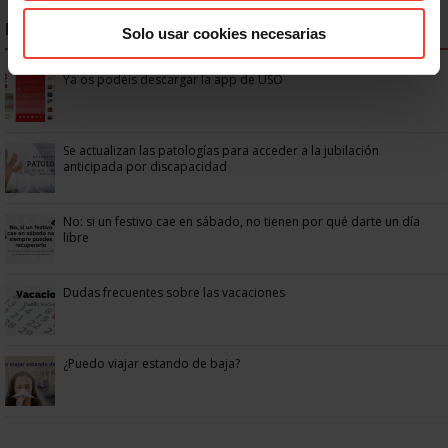
NOTICIAS MÁS LEÍDAS
Solo usar cookies necesarias
Ya os podéis descargar la app de USO
Se actualizan las patologías para acceder a la jubilación
anticipada por discapacidad
No: si un festivo cae en sábado, no tienen por qué darte un día
libre
Dudas frecuentes sobre las vacaciones
¿Puedo viajar estando de baja?