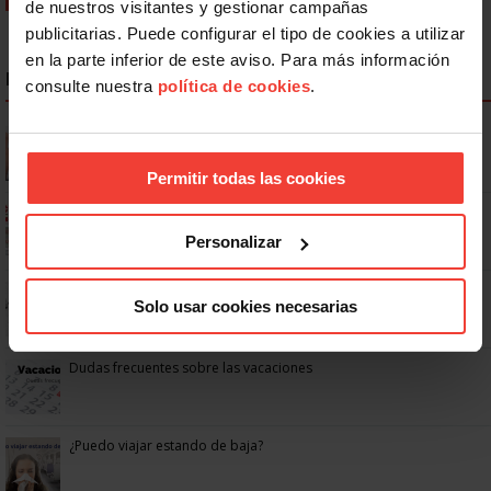
de nuestros visitantes y gestionar campañas
publicitarias. Puede configurar el tipo de cookies a utilizar
en la parte inferior de este aviso. Para más información
NOTICIAS MÁS LEÍDAS
consulte nuestra
política de cookies
.
Se actualizan las patologías para acceder a la jubilación
anticipada por discapacidad
Permitir todas las cookies
Ya os podéis descargar la app de USO
Personalizar
No: si un festivo cae en sábado, no tienen por qué darte un día
Solo usar cookies necesarias
libre
Dudas frecuentes sobre las vacaciones
¿Puedo viajar estando de baja?