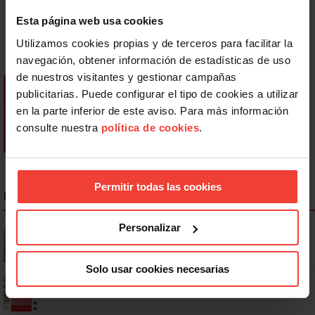
Esta página web usa cookies
Utilizamos cookies propias y de terceros para facilitar la
navegación, obtener información de estadísticas de uso
de nuestros visitantes y gestionar campañas
publicitarias. Puede configurar el tipo de cookies a utilizar
en la parte inferior de este aviso. Para más información
consulte nuestra
política de cookies
.
Permitir todas las cookies
NOTICIAS MÁS LEÍDAS
Personalizar
Se actualizan las patologías para acceder a la jubilación
anticipada por discapacidad
Solo usar cookies necesarias
Ya os podéis descargar la app de USO