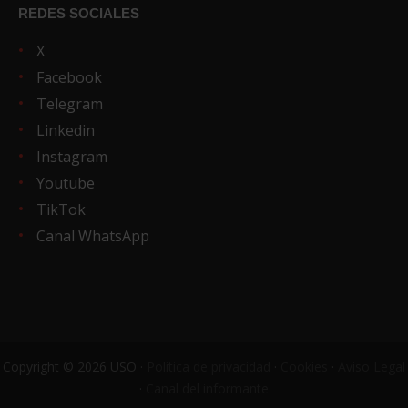
REDES SOCIALES
X
Facebook
Telegram
Linkedin
Instagram
Youtube
TikTok
Canal WhatsApp
Copyright © 2026 USO ·
Política de privacidad
·
Cookies
·
Aviso Legal
·
Canal del informante