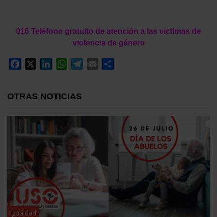
016 Teléfono gratuito de atención a las víctimas de
violencia de género
Facebook
X
LinkedIn
WhatsApp
Telegram
Email
Compartir
OTRAS NOTICIAS
Igualdad