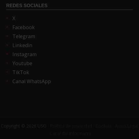
REDES SOCIALES
X
Facebook
Telegram
Linkedin
Instagram
Youtube
TikTok
Canal WhatsApp
Copyright © 2026 USO ·
Política de privacidad
·
Cookies
·
Aviso Legal
·
Canal del informante